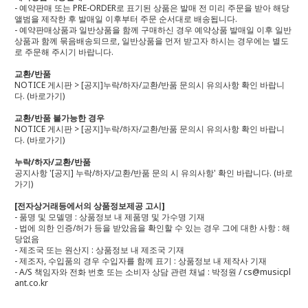
- 예약판매 또는 PRE-ORDER로 표기된 상품은 발매 전 미리 주문을 받아 해당
앨범을 제작한 후 발매일 이후부터 주문 순서대로 배송됩니다.
- 예약판매상품과 일반상품을 함께 구매하신 경우 예약상품 발매일 이후 일반
상품과 함께 묶음배송되므로, 일반상품을 먼저 받고자 하시는 경우에는 별도
로 주문해 주시기 바랍니다.
교환/반품
NOTICE 게시판 > [공지]누락/하자/교환/반품 문의시 유의사항 확인 바랍니
다.
(바로가기)
교환/반품 불가능한 경우
NOTICE 게시판 > [공지]누락/하자/교환/반품 문의시 유의사항 확인 바랍니
다.
(바로가기)
누락/하자/교환/반품
공지사항 '[공지] 누락/하자/교환/반품 문의 시 유의사항' 확인 바랍니다.
(바로
가기)
[전자상거래등에서의 상품정보제공 고시]
- 품명 및 모델명 : 상품정보 내 제품명 및 가수명 기재
- 법에 의한 인증/허가 등을 받았음을 확인할 수 있는 경우 그에 대한 사항 : 해
당없음
- 제조국 또는 원산지 : 상품정보 내 제조국 기재
- 제조자, 수입품의 경우 수입자를 함께 표기 : 상품정보 내 제작사 기재
- A/S 책임자와 전화 번호 또는 소비자 상담 관련 채널 : 박정원 / cs@musicpl
ant.co.kr