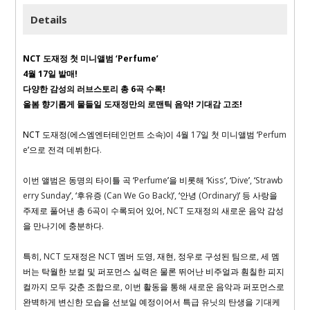
Details
NCT
도재정 첫 미니앨범 ‘
Perfume
’
4
월
17
일 발매
!
다양한 감성의 러브스토리 총
6
곡 수록
!
올봄 향기롭게 물들일 도재정만의 로맨틱 음악
!
기대감 고조
!
NCT
도재정
(
에스엠엔터테인먼트 소속
)
이
4
월
17
일 첫 미니앨범 ‘
Perfum
e
’으로 전격 데뷔한다
.
이번 앨범은 동명의 타이틀 곡 ‘
Perfume
’을 비롯해 ‘
Kiss
’
,
‘
Dive
’
,
‘
Strawb
erry Sunday
’
,
‘후유증
(Can We Go Back)
’
,
‘안녕
(Ordinary)
’ 등 사랑을
주제로 풀어낸 총
6
곡이 수록되어 있어
, NCT
도재정의 새로운 음악 감성
을 만나기에 충분하다
.
특히
, NCT
도재정은
NCT
멤버 도영
,
재현
,
정우로 구성된 팀으로
,
세 멤
버는 탁월한 보컬 및 퍼포먼스 실력은 물론 뛰어난 비주얼과 훤칠한 피지
컬까지 모두 갖춘 조합으로
,
이번 활동을 통해 새로운 음악과 퍼포먼스로
완벽하게 변신한 모습을 선보일 예정이어서 특급 유닛의 탄생을 기대케