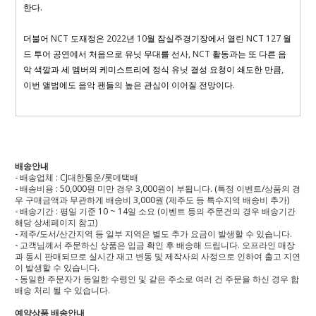
한다
.
더불어
NCT
도재정은
2022
년
10
월 잠실주경기장에서 열린
NCT 127
월
드 투어 공연에서 처음으로 유닛 무대를 선사
, NCT
활동과는 또 다른 음
악 색깔과 세 멤버의 케미스트리에 정식 유닛 결성 요청이 쇄도한 만큼
,
이번 앨범에도 음악 팬들의 높은 관심이 이어질 전망이다
.
배송안내
- 배송업체 : CJ대한통운/롯데택배
- 배송비용 : 50,000원 미만 경우 3,000원이 부됩니다. (특정 이벤트/상품의 경
우 구매금액과 무관하게 배송비 3,000원 (제주도 등 특수지역 배송비 추가)
- 배송기간 : 평일 기준 10 ~ 14일 소요 (이벤트 등의 주문건의 경우 배송기간
해당 상세페이지 참고)
- 제주/도서/산간지역 등 일부 지역은 별도 추가 요금이 발생할 수 있습니다.
- 고객님께서 주문하신 상품은 입금 확인 후 배송해 드립니다. 오프라인 매장
과 동시 판매되므로 실시간 재고 변동 및 제작사의 사정으로 인하여 출고 지연
이 발생할 수 있습니다.
- 동일한 주문자가 동일한 수령인 및 같은 주소로 여러 건 주문을 하신 경우 합
배송 처리 될 수 있습니다.
예약상품 배송안내