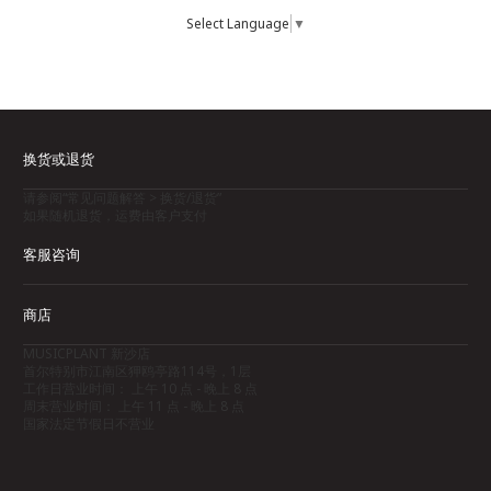
Select Language
▼
换货或退货
请参阅“常见问题解答 > 换货/退货”
如果随机退货，运费由客户支付
客服咨询
商店
MUSICPLANT 新沙店
首尔特别市江南区狎鸥亭路114号，1层
工作日营业时间： 上午 10 点 - 晚上 8 点
周末营业时间： 上午 11 点 - 晚上 8 点
国家法定节假日不营业