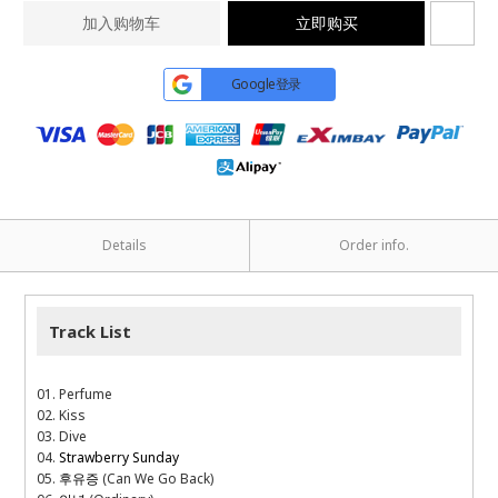
加入购物车
立即购买
Google登录
Details
Order info.
Track List
01. Perfume
02. Kiss
03. Dive
04.
Strawberry Sunday
05.
후유증
(Can We Go Back)