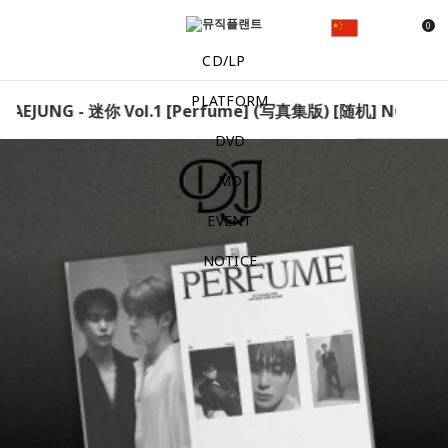
0
CD/LP
PLATFORM
JAEJUNG - 迷你 Vol.1 [Perfume] (写真集版) [随机] NCT DOJA
DVD
MD
EVENT
NOTICE