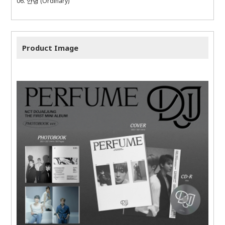
06.
안녕
(Ordinary)
Product Image