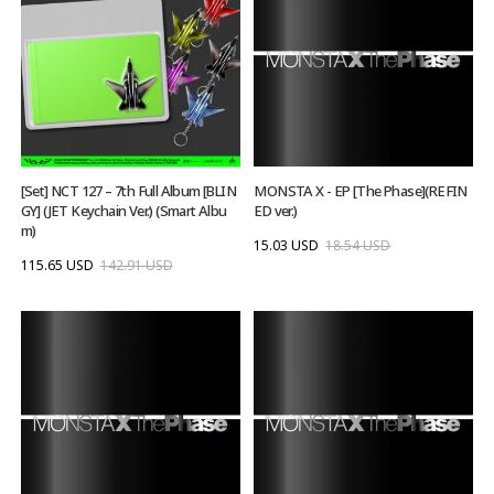
[Set] NCT 127 – 7th Full Album [BLIN
MONSTA X - EP [The Phase](REFIN
GY] (JET Keychain Ver.) (Smart Albu
ED ver.)
m)
15.03 USD
18.54 USD
115.65 USD
142.91 USD