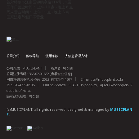
首尔特别市江南区狎鸥亭路114号，1层
工作日营业时间： 上午 10 点 - 晚上 8 点
周末营业时间： 上午 11 点 - 晚上 8 点
国家法定节假日不营业
公司介绍
购物导航
使用条款
人信息管理方针
公司介绍 : MUSICPLANT
商户名 : 박정원
公司注册号码 : 365-02-01652
[查看企业信息]
网络营销营业执照号码 : 2022-경기파주-1507
E-mail :
cs@musicplant.co.kr
Tel : 070-4789-0505
Online Address : 113-21, Unjeong-ro, Paju-si, Gyeonggi-do, R
epublic of Korea
隐私政策经理 : 박정원
(c)MUSICPLANT. all rights reserved.
designed & managed by
MUSICPLAN
T.