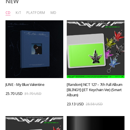
NEW
CD
KiT
PLATFORM
MD
JUNE - My Blue Valentine
[Random] NCT 127 – 7th Full Album
[BLINGY] (JET Keychain Ver.) (Smart
25.70 USD
31.70 USD
Album)
23.13 USD
28.58 USD