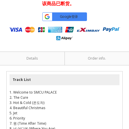
该商品已断货。
Google登录
Details
Order info.
Track List
1. Welcome to SMCU PALACE
2. The Cure
3. Hot & Cold (온도차)
4. Beautiful Christmas
5. Jet
6. Priority
7. 원 (Time After Time)
8. 넌 어디에 (Where You Are)