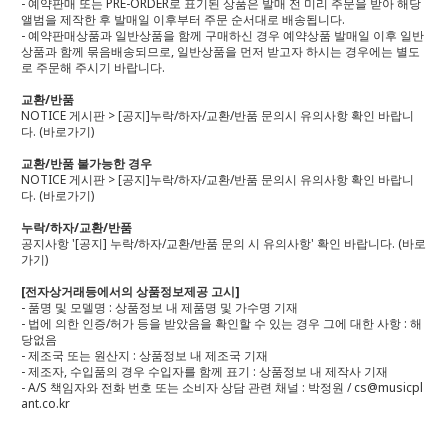
- 예약판매 또는 PRE-ORDER로 표기된 상품은 발매 전 미리 주문을 받아 해당
앨범을 제작한 후 발매일 이후부터 주문 순서대로 배송됩니다.
- 예약판매상품과 일반상품을 함께 구매하신 경우 예약상품 발매일 이후 일반
상품과 함께 묶음배송되므로, 일반상품을 먼저 받고자 하시는 경우에는 별도
로 주문해 주시기 바랍니다.
교환/반품
NOTICE 게시판 > [공지]누락/하자/교환/반품 문의시 유의사항 확인 바랍니
다.
(바로가기)
교환/반품 불가능한 경우
NOTICE 게시판 > [공지]누락/하자/교환/반품 문의시 유의사항 확인 바랍니
다.
(바로가기)
누락/하자/교환/반품
공지사항 '[공지] 누락/하자/교환/반품 문의 시 유의사항' 확인 바랍니다.
(바로
가기)
[전자상거래등에서의 상품정보제공 고시]
- 품명 및 모델명 : 상품정보 내 제품명 및 가수명 기재
- 법에 의한 인증/허가 등을 받았음을 확인할 수 있는 경우 그에 대한 사항 : 해
당없음
- 제조국 또는 원산지 : 상품정보 내 제조국 기재
- 제조자, 수입품의 경우 수입자를 함께 표기 : 상품정보 내 제작사 기재
- A/S 책임자와 전화 번호 또는 소비자 상담 관련 채널 : 박정원 / cs@musicpl
ant.co.kr