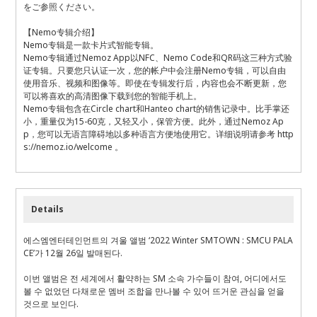
をご参照ください。
【Nemo专辑介绍】
Nemo专辑是一款卡片式智能专辑。
Nemo专辑通过Nemoz App以NFC、Nemo Code和QR码这三种方式验
证专辑。只要您只认证一次，您的帐户中会注册Nemo专辑，可以自由
使用音乐、视频和图像等。即使在专辑发行后，内容也会不断更新，您
可以将喜欢的高清图像下载到您的智能手机上。
Nemo专辑包含在Circle chart和Hanteo chart的销售记录中。比手掌还
小，重量仅为15-60克，又轻又小，保管方便。此外，通过Nemoz Ap
p，您可以无语言障碍地以多种语言方便地使用它。详细说明请参考 http
s://nemoz.io/welcome 。
Details
에스엠엔터테인먼트의 겨울 앨범 ‘2022 Winter SMTOWN : SMCU PALA
CE’가 12월 26일 발매된다.
이번 앨범은 전 세계에서 활약하는 SM 소속 가수들이 참여, 어디에서도
볼 수 없었던 다채로운 멤버 조합을 만나볼 수 있어 뜨거운 관심을 얻을
것으로 보인다.