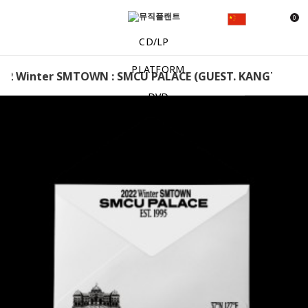
0
CD/LP
PLATFORM
2 Winter SMTOWN : SMCU PALACE (GUEST. KANGTA) (会
DVD
MD
EVENT
NOTICE