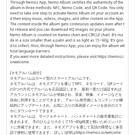
Through Nemoz App, Nemo Album certifies the authenticity of the
album in three methods: NFC, Nemo Code, and QR Code. You only
need to take one step to activate Nemo Album on your account an
d then enjoy music, videos, images, and other content on the App.
The content inside the album gets continuous updates even after t
he release and you can download HQ images on your phone.
Nemo Album is counted on Hanteo chart and CIRCLE chart. It’s ma
de in a size smaller than a palm and is as light as 15~60g. It’s goo
d to collect. Also, through Nemoz App, you can enjoy the album wit
hout language barriers.
If you want more detailed instructions, please visit https://nemoz.i
o/welcome.
[ネモアルバム紹介]
ネモアルバムはカード型のスマートアルバムです。
ネモアルバムは、ネモズアプリを通じてNFC、ネモコード、QRコード
の3つの方式でアルバムを正品認証します。 最初一度だけ認証すれば、
アカウントにネモアルバムが登録され、音楽、映像、イメージなどを
自由に利用することができます。 アルバム発売後にもコンテンツが継
続的にアップデートされ、お気に入りの高画質イメージを自分のスマ
ホにダウンロードできます。
ネモアルバムは、サークルチャート、ハントチャートの販売量集計に
含まれます。 手のひらより小さくて15~60g程度と軽いためコンパク
トに所蔵できます。 また、ネモズアプリを通じて言語の障壁なく多言
語で便利に使用できます。 詳しい説明はhttps://nemoz.io/welcome