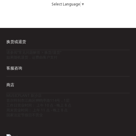
Select Language
▼
换货或退货
请参阅“常见问题解答 > 换货/退货”
如果随机退货，运费由客户支付
客服咨询
商店
MUSICPLANT 新沙店
首尔特别市江南区狎鸥亭路114号，1层
工作日营业时间： 上午 10 点 - 晚上 8 点
周末营业时间： 上午 11 点 - 晚上 8 点
国家法定节假日不营业