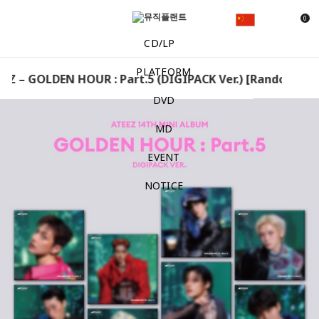
0
CD/LP
PLATFORM
Z – GOLDEN HOUR : Part.5 (DIGIPACK Ver.) [Random] ATEE
DVD
MD
EVENT
NOTICE