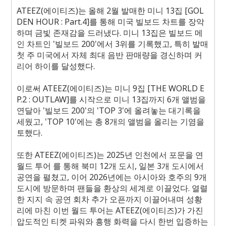
ATEEZ(
에이티즈
)
는 올해
2
월 발매한 미니
13
집
[GOL
DEN HOUR : Part.4]
를 통해 미국 빌보드 차트를 장악
하며 금빛 존재감을 드러냈다
.
미니
13
집은 빌보드 메
인 차트인
'
빌보드
200'
에서
3
위를 기록했고
,
특히 발매
첫 주 미국에서 자체 최대 음반 판매량을 경신하며 커
리어 하이를 달성했다
.
이로써
ATEEZ(
에이티즈
)
는 미니
9
집
[THE WORLD E
P.2 : OUTLAW]
를 시작으로 미니
13
집까지
6
개 앨범을
연달아
'
빌보드
200'
의
'TOP 3'
에 올려놓는 대기록을
세웠고
, 'TOP 10'
에는 총
8
개의 앨범을 올리는 기염을
토했다
.
또한
ATEEZ(
에이티즈
)
는
2025
년 인천에서 포문을 연
월드 투어
를 통해 북미
12
개 도시
,
일본
3
개 도시에서
공연을 펼쳤고
,
이어
2026
년에는 아시아와 호주의
9
개
도시에 방문하며 팬들을 환상의 세계로 이끌었다
.
열렬
한 지지 속 공연 회차 추가 오픈까지 이끌어내며 성황
리에 마친 이번 월드 투어는
ATEEZ(
에이티즈
)
가 가진
압도적인 티켓 파워와 흥행 화력을 다시 한번 입증하는