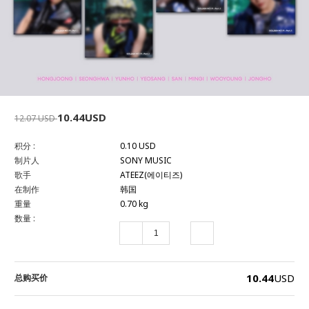
10.44USD
12.07 USD
积分 :
0.10 USD
制片人
SONY MUSIC
歌手
ATEEZ(에이티즈)
在制作
韩国
重量
0.70 kg
数量 :
10.44
USD
总购买价