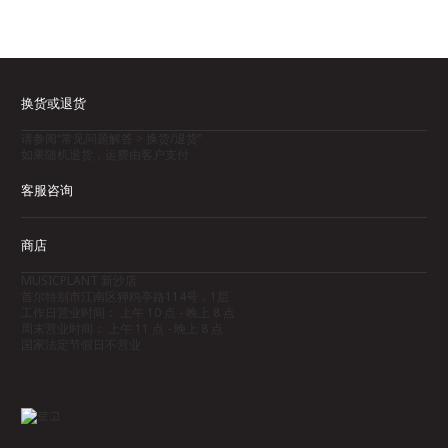
换货或退货
请参阅“常见问题解答 > 换货/退货”
如果随机退货，运费由客户支付
客服咨询
商店
MUSICPLANT 新沙店
首尔特别市江南区狎鸥亭路114号，1层
工作日营业时间： 上午 10 点 - 晚上 8 点
周末营业时间： 上午 11 点 - 晚上 8 点
国家法定节假日不营业