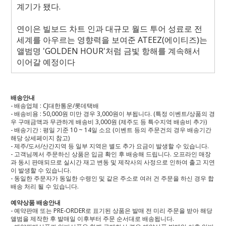
계기가 됐다
.
연이은 빌보드 차트 인과 대규모 월드 투어 성료로 전
세계를 아우르는 영향력을 보여준
ATEEZ(
에이티즈
)
는
앨범명
'GOLDEN HOUR'
처럼 금빛 항해를 계속해서
이어갈 예정이다
배송안내
- 배송업체 : CJ대한통운/롯데택배
- 배송비용 : 50,000원 미만 경우 3,000원이 부됩니다. (특정 이벤트/상품의 경
우 구매금액과 무관하게 배송비 3,000원 (제주도 등 특수지역 배송비 추가)
- 배송기간 : 평일 기준 10 ~ 14일 소요 (이벤트 등의 주문건의 경우 배송기간
해당 상세페이지 참고)
- 제주/도서/산간지역 등 일부 지역은 별도 추가 요금이 발생할 수 있습니다.
- 고객님께서 주문하신 상품은 입금 확인 후 배송해 드립니다. 오프라인 매장
과 동시 판매되므로 실시간 재고 변동 및 제작사의 사정으로 인하여 출고 지연
이 발생할 수 있습니다.
- 동일한 주문자가 동일한 수령인 및 같은 주소로 여러 건 주문을 하신 경우 합
배송 처리 될 수 있습니다.
예약상품 배송안내
- 예약판매 또는 PRE-ORDER로 표기된 상품은 발매 전 미리 주문을 받아 해당
앨범을 제작한 후 발매일 이후부터 주문 순서대로 배송됩니다.