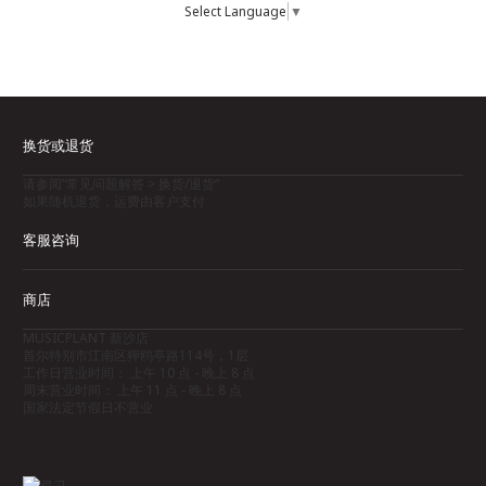
Select Language
▼
换货或退货
请参阅“常见问题解答 > 换货/退货”
如果随机退货，运费由客户支付
客服咨询
商店
MUSICPLANT 新沙店
首尔特别市江南区狎鸥亭路114号，1层
工作日营业时间： 上午 10 点 - 晚上 8 点
周末营业时间： 上午 11 点 - 晚上 8 点
国家法定节假日不营业