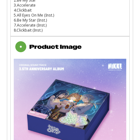
2.Be My Star
3.Accelerate
4.Clickbait
5.All Eyes On Me (Inst.)
6.Be My Star (Inst.)
7.Accelerate (Inst.)
8.Clickbait (Inst.)