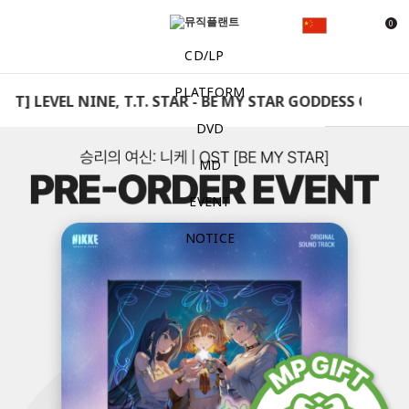
0
CD/LP
PLATFORM
FT] LEVEL NINE, T.T. STAR - BE MY STAR GODDESS OF VICT
DVD
MD
EVENT
NOTICE