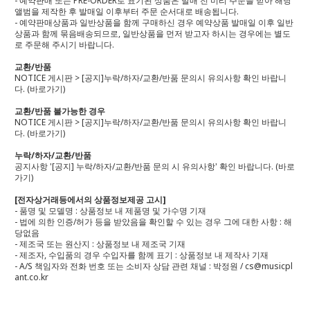
- 예약판매 또는 PRE-ORDER로 표기된 상품은 발매 전 미리 주문을 받아 해당
앨범을 제작한 후 발매일 이후부터 주문 순서대로 배송됩니다.
- 예약판매상품과 일반상품을 함께 구매하신 경우 예약상품 발매일 이후 일반
상품과 함께 묶음배송되므로, 일반상품을 먼저 받고자 하시는 경우에는 별도
로 주문해 주시기 바랍니다.
교환/반품
NOTICE 게시판 > [공지]누락/하자/교환/반품 문의시 유의사항 확인 바랍니
다.
(바로가기)
교환/반품 불가능한 경우
NOTICE 게시판 > [공지]누락/하자/교환/반품 문의시 유의사항 확인 바랍니
다.
(바로가기)
누락/하자/교환/반품
공지사항 '[공지] 누락/하자/교환/반품 문의 시 유의사항' 확인 바랍니다.
(바로
가기)
[전자상거래등에서의 상품정보제공 고시]
- 품명 및 모델명 : 상품정보 내 제품명 및 가수명 기재
- 법에 의한 인증/허가 등을 받았음을 확인할 수 있는 경우 그에 대한 사항 : 해
당없음
- 제조국 또는 원산지 : 상품정보 내 제조국 기재
- 제조자, 수입품의 경우 수입자를 함께 표기 : 상품정보 내 제작사 기재
- A/S 책임자와 전화 번호 또는 소비자 상담 관련 채널 : 박정원 / cs@musicpl
ant.co.kr