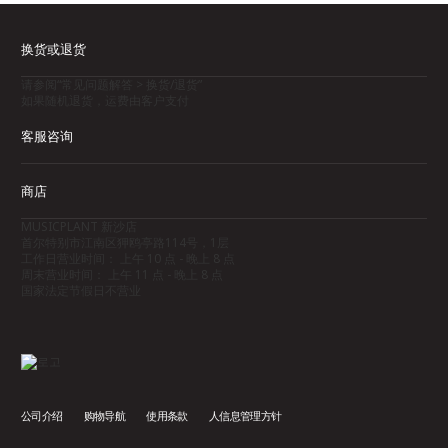
换货或退货
请参阅“常见问题解答 > 换货/退货”
如果随机退货，运费由客户支付
客服咨询
商店
MUSICPLANT 新沙店
首尔特别市江南区狎鸥亭路114号，1层
工作日营业时间： 上午 10 点 - 晚上 8 点
周末营业时间： 上午 11 点 - 晚上 8 点
国家法定节假日不营业
公司介绍
购物导航
使用条款
人信息管理方针