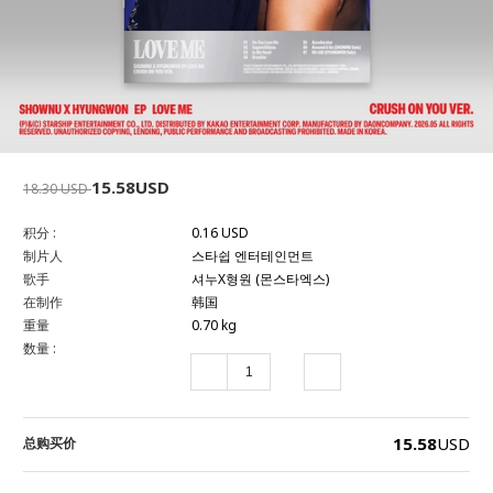
15.58USD
18.30 USD
积分 :
0.16 USD
制片人
스타쉽 엔터테인먼트
歌手
셔누X형원 (몬스타엑스)
在制作
韩国
重量
0.70 kg
数量 :
15.58
USD
总购买价