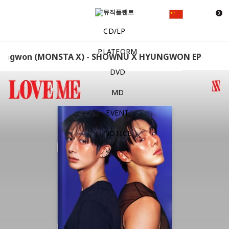
0
CD/LP
PLATFORM
ungwon (MONSTA X) - SHOWNU X HYUNGWON EP [LOVE ME
DVD
MD
EVENT
NOTICE