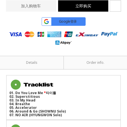
加入购物车
立即购买
Google登录
Details
Order info.
01. Do You Love Me
*
타이틀
02. Superstitious
03. In My Head
04. Breathe
05. Accelerator
06. Around & Go (SHOWNU Solo)
07. NO AIR (HYUNGWON Solo)