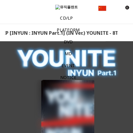
0
CD/LP
PLATFORM
P [INYUN : INYUN Part.1] (IN Ver.) YOUNITE - 8TH EP [IN
DVD
MD
EVENT
NOTICE