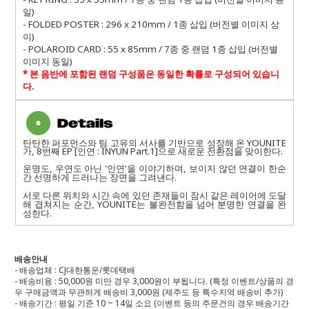
일)
- FOLDED POSTER : 296 x 210mm / 1종 삽입 (버전별 이미지 상
이)
- POLAROID CARD : 55 x 85mm / 7종 중 랜덤 1종 삽입 (버전별
이미지 동일)
*
본 음반에 포함된 랜덤 구성품은 동일한 확률로 구성되어 있습니
다
.
탄탄한 퍼포먼스와 팀 고유의 서사를 기반으로 성장해 온 YOUNITE
가, 8번째 EP [인연 : INYUN Part.1]으로 새로운 전환점을 맞이한다.
운명도, 우연도 아닌 '인연'을 이야기하며, 보이지 않던 연결이 한순
간 선명하게 드러나는 장면을 그려낸다.
서로 다른 위치와 시간 속에 있던 존재들이 잠시 같은 레이어에 도달
해 겹쳐지는 순간, YOUNITE는 불완전함을 넘어 분명한 연결을 완
성한다.
배송안내
- 배송업체 : CJ대한통운/롯데택배
- 배송비용 : 50,000원 미만 경우 3,000원이 부됩니다. (특정 이벤트/상품의 경
우 구매금액과 무관하게 배송비 3,000원 (제주도 등 특수지역 배송비 추가)
- 배송기간 : 평일 기준 10 ~ 14일 소요 (이벤트 등의 주문건의 경우 배송기간