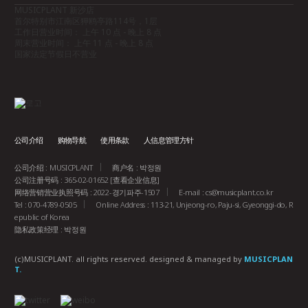
MUSICPLANT 新沙店
首尔特别市江南区狎鸥亭路114号，1层
工作日营业时间： 上午 10 点 - 晚上 8 点
周末营业时间： 上午 11 点 - 晚上 8 点
国家法定节假日不营业
公司介绍
购物导航
使用条款
人信息管理方针
公司介绍 : MUSICPLANT
商户名 : 박정원
公司注册号码 : 365-02-01652
[查看企业信息]
网络营销营业执照号码 : 2022-경기파주-1507
E-mail :
cs@musicplant.co.kr
Tel : 070-4789-0505
Online Address : 113-21, Unjeong-ro, Paju-si, Gyeonggi-do, R
epublic of Korea
隐私政策经理 : 박정원
(c)MUSICPLANT. all rights reserved.
designed & managed by
MUSICPLAN
T.