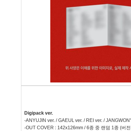
Digipack ver.
-ANYUJIN ver. / GAEUL ver. / REI ver. / JANGWONY
-OUT COVER : 142x126mm /
6
종 중 랜덤
1
종
(
버전