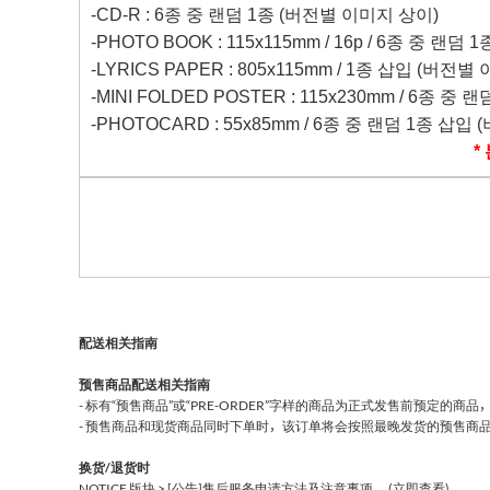
-CD-R :
6
종 중 랜덤
1
종
(
버전별 이미지 상이
)
-PHOTO BOOK : 115x115mm / 16p /
6
종 중 랜덤
1
-LYRICS PAPER : 805x115mm / 1
종 삽입
(
버전별 
-MINI FOLDED POSTER : 115x230mm /
6
종 중 랜
-PHOTOCARD : 55x85mm /
6
종 중 랜덤
1
종 삽입
(
*
配送相关指南
预售商品配送相关指南
- 标有“预售商品”或“PRE-ORDER”字样的商品为正式发售前预定
- 预售商品和现货商品同时下单时，该订单将会按照最晚发货的预售商
换货/退货时
NOTICE 版块 > [公告]售后服务申请方法及注意事项。
(立即查看)