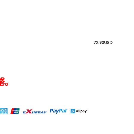
72.90
USD
罄。