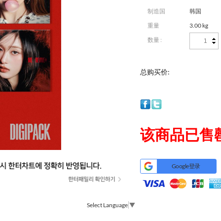
制造国
韩国
重量
3.00 kg
数量 :
总购买价:
该商品已售
Google登录
Select Language
▼