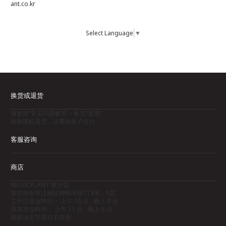
ant.co.kr
Select Language
▼
换货或退货
请参阅“常见问题解答 > 换货/退货”
如果随机退货，运费由客户支付
客服咨询
商店
MUSICPLANT 新沙店
首尔特别市江南区狎鸥亭路114号，1层
工作日营业时间： 上午 10 点 - 晚上 8 点
周末营业时间： 上午 11 点 - 晚上 8 点
国家法定节假日不营业