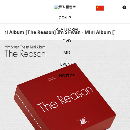
0
CD/LP
PLATFORM
ini Album [The Reason] Im Si-wan - Mini Album [The Re
DVD
MD
EVENT
NOTICE