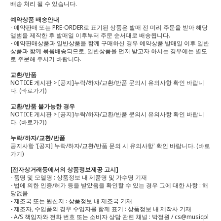
배송 처리 될 수 있습니다.
예약상품 배송안내
- 예약판매 또는 PRE-ORDER로 표기된 상품은 발매 전 미리 주문을 받아 해당
앨범을 제작한 후 발매일 이후부터 주문 순서대로 배송됩니다.
- 예약판매상품과 일반상품을 함께 구매하신 경우 예약상품 발매일 이후 일반
상품과 함께 묶음배송되므로, 일반상품을 먼저 받고자 하시는 경우에는 별도
로 주문해 주시기 바랍니다.
교환/반품
NOTICE 게시판 > [공지]누락/하자/교환/반품 문의시 유의사항 확인 바랍니
다.
(바로가기)
교환/반품 불가능한 경우
NOTICE 게시판 > [공지]누락/하자/교환/반품 문의시 유의사항 확인 바랍니
다.
(바로가기)
누락/하자/교환/반품
공지사항 '[공지] 누락/하자/교환/반품 문의 시 유의사항' 확인 바랍니다.
(바로
가기)
[전자상거래등에서의 상품정보제공 고시]
- 품명 및 모델명 : 상품정보 내 제품명 및 가수명 기재
- 법에 의한 인증/허가 등을 받았음을 확인할 수 있는 경우 그에 대한 사항 : 해
당없음
- 제조국 또는 원산지 : 상품정보 내 제조국 기재
- 제조자, 수입품의 경우 수입자를 함께 표기 : 상품정보 내 제작사 기재
- A/S 책임자와 전화 번호 또는 소비자 상담 관련 채널 : 박정원 / cs@musicpl