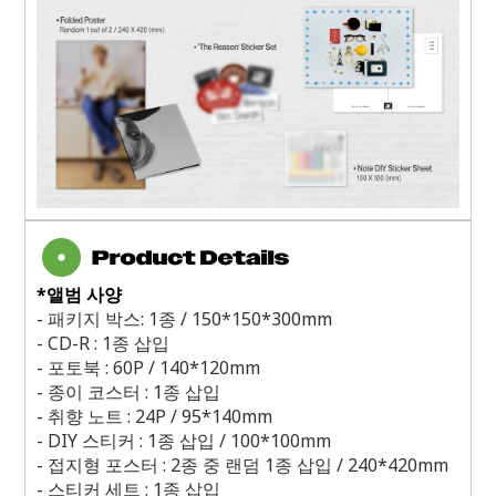
*
앨범 사양
-
패키지 박스
: 1
종
/ 150*150*300mm
- CD-R : 1
종 삽입
-
포토북
: 60P / 140*120mm
-
종이 코스터
: 1
종 삽입
-
취향 노트
: 24P / 95*140mm
- DIY
스티커
: 1
종 삽입
/ 100*100mm
-
접지형 포스터
: 2
종 중 랜덤
1
종 삽입
/ 240*420mm
-
스티커 세트
: 1
종 삽입