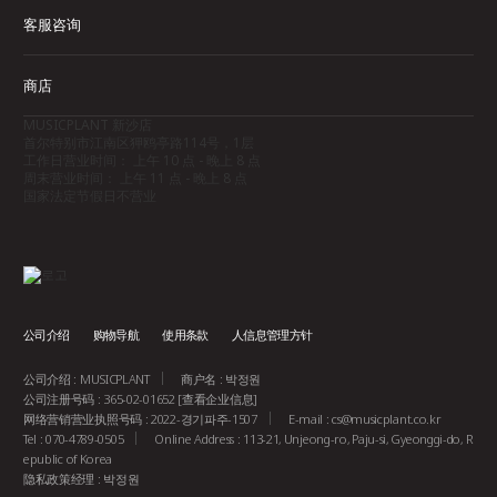
客服咨询
商店
MUSICPLANT 新沙店
首尔特别市江南区狎鸥亭路114号，1层
工作日营业时间： 上午 10 点 - 晚上 8 点
周末营业时间： 上午 11 点 - 晚上 8 点
国家法定节假日不营业
公司介绍
购物导航
使用条款
人信息管理方针
公司介绍 : MUSICPLANT
商户名 : 박정원
公司注册号码 : 365-02-01652
[查看企业信息]
网络营销营业执照号码 : 2022-경기파주-1507
E-mail :
cs@musicplant.co.kr
Tel : 070-4789-0505
Online Address : 113-21, Unjeong-ro, Paju-si, Gyeonggi-do, R
epublic of Korea
隐私政策经理 : 박정원