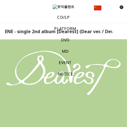
0
CD/LP
PLATFORM
ENE - single 2nd album [Dearest] (Dear ver. / Dewy ver.)
DVD
MD
EVENT
NOTICE