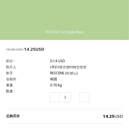
14.25USD
16.36 USD
积分 :
0.14 USD
制片人
(주)더뮤즈엔터테인먼트
歌手
RESCENE (리센느)
在制作
韩国
重量
0.70 kg
数量 :
14.25
USD
总购买价