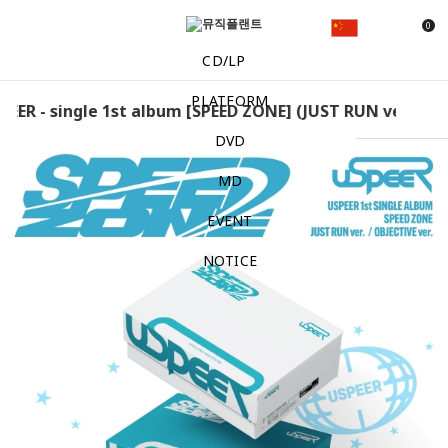
0
CD/LP
PLATFORM
R - single 1st album [SPEED ZONE] (JUST RUN ver. / OBJE
DVD
MD
EVENT
NOTICE