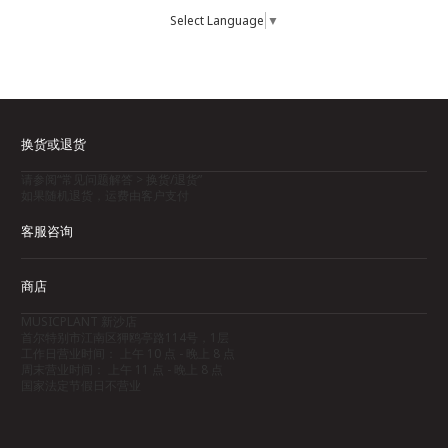
Select Language
▼
换货或退货
请参阅“常见问题解答 > 换货/退货”
如果随机退货，运费由客户支付
客服咨询
商店
MUSICPLANT 新沙店
首尔特别市江南区狎鸥亭路114号，1层
工作日营业时间： 上午 10 点 - 晚上 8 点
周末营业时间： 上午 11 点 - 晚上 8 点
国家法定节假日不营业