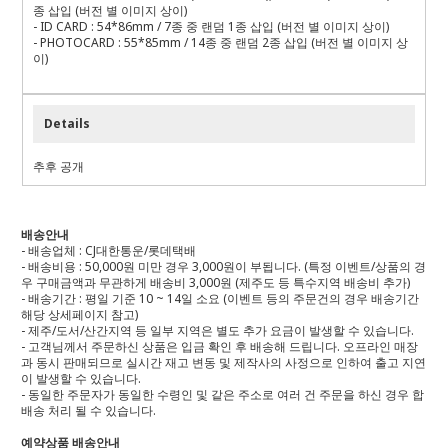
종 삽입
(
버전 별 이미지 상이
)
- ID CARD : 54*86mm / 7
종 중 랜덤
1
종 삽입
(
버전 별 이미지 상이
)
- PHOTOCARD : 55*85mm / 14
종 중 랜덤
2
종 삽입
(
버전 별 이미지 상
이
)
Details
추후 공개
배송안내
- 배송업체 : CJ대한통운/롯데택배
- 배송비용 : 50,000원 미만 경우 3,000원이 부됩니다. (특정 이벤트/상품의 경
우 구매금액과 무관하게 배송비 3,000원 (제주도 등 특수지역 배송비 추가)
- 배송기간 : 평일 기준 10 ~ 14일 소요 (이벤트 등의 주문건의 경우 배송기간
해당 상세페이지 참고)
- 제주/도서/산간지역 등 일부 지역은 별도 추가 요금이 발생할 수 있습니다.
- 고객님께서 주문하신 상품은 입금 확인 후 배송해 드립니다. 오프라인 매장
과 동시 판매되므로 실시간 재고 변동 및 제작사의 사정으로 인하여 출고 지연
이 발생할 수 있습니다.
- 동일한 주문자가 동일한 수령인 및 같은 주소로 여러 건 주문을 하신 경우 합
배송 처리 될 수 있습니다.
예약상품 배송안내