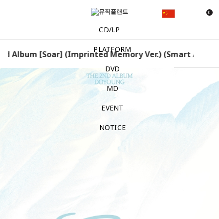
0
CD/LP
PLATFORM
 Album [Soar] (Imprinted Memory Ver.) (Smart Album)
DVD
MD
EVENT
NOTICE