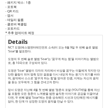
-
패키지 박스
: 1
종
-
포토북
- QR
카드
-
엽서
-
데일리 필름
-
클로버 북클립
-
포토카드
*
추후 업데이트 예정
Details
NCT
도영
(
에스엠엔터테인먼트 소속
)
이 오는
6
월
9
일 두 번째 솔로 앨범
‘Soar’
를 발표한다
.
도영의 두 번째 솔로 앨범
‘Soar’
는
‘
꿈꾸게 하는 힘
’
을 이야기하는 앨범으
로
,
총
10
곡으로 구성되어 있다
.
도영은
‘Soar’
앨범이 각자의 자리에서 비상을 꿈꾸는 이들에게 작지만 단
단한 울림이 되어 멈춰 있던 걸음을 다시 내딛게 하는 용기가 되기를 바라
며
,
음악에서 스스로
‘
꿈꾸게 하는 힘
’
을 얻어온 만큼
,
이제는 자신의 음악
을 듣는 모두에게 그 힘을 건네고자 한다
.
앞서 도영은 지난해
4
월 첫 번째 앨범
‘
청춘의 포말
(YOUTH)’
을 통해 자신
을 포함한 모든 청춘이 느껴봤을 법한 솔직한 이야기로 공감을 이끌어냈
다면
,
두 번째 앨범
‘Soar’
에는 한층 성숙해진 시선과 단단해진 메시지를
담아
,
한 단계 더 성장한 도영의 음악을 만날 수 있다
.