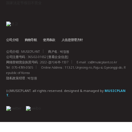
国家法定节假日不营业
公司介绍
购物导航
使用条款
人信息管理方针
公司介绍 : MUSICPLANT
商户名 : 박정원
公司注册号码 : 365-02-01652
[查看企业信息]
网络营销营业执照号码 : 2022-경기파주-1507
E-mail :
cs@musicplant.co.kr
Tel : 070-4789-0505
Online Address : 113-21, Unjeong-ro, Paju-si, Gyeonggi-do, R
epublic of Korea
隐私政策经理 : 박정원
(c)MUSICPLANT. all rights reserved.
designed & managed by
MUSICPLAN
T.