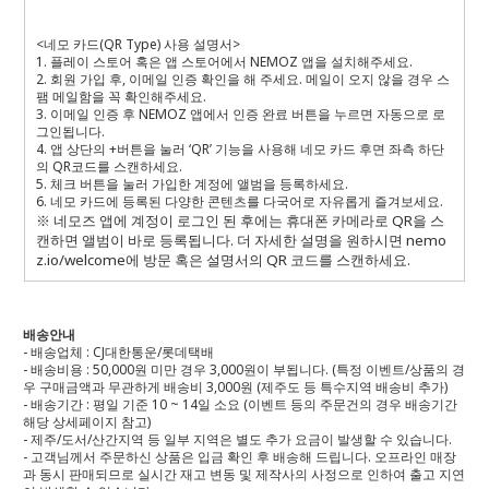
<
네모 카드
(QR Type)
사용 설명서
>
1.
플레이 스토어 혹은 앱 스토어에서
NEMOZ
앱을 설치해주세요
.
2.
회원 가입 후
,
이메일 인증 확인을 해 주세요
.
메일이 오지 않을 경우 스
팸 메일함을 꼭 확인해주세요
.
3.
이메일 인증 후
NEMOZ
앱에서 인증 완료 버튼을 누르면 자동으로 로
그인됩니다
.
4.
앱 상단의
+
버튼을 눌러 ‘
QR
’ 기능을 사용해 네모 카드 후면 좌측 하단
의
QR
코드를 스캔하세요
.
5.
체크 버튼을 눌러 가입한 계정에 앨범을 등록하세요
.
6.
네모 카드에 등록된 다양한 콘텐츠를 다국어로 자유롭게 즐겨보세요
.
※ 네모즈 앱에 계정이 로그인 된 후에는 휴대폰 카메라로
QR
을 스
캔하면 앨범이 바로 등록됩니다
.
더 자세한 설명을 원하시면
nemo
z.io/welcome
에 방문 혹은 설명서의
QR
코드를 스캔하세요
.
배송안내
- 배송업체 : CJ대한통운/롯데택배
- 배송비용 : 50,000원 미만 경우 3,000원이 부됩니다. (특정 이벤트/상품의 경
우 구매금액과 무관하게 배송비 3,000원 (제주도 등 특수지역 배송비 추가)
- 배송기간 : 평일 기준 10 ~ 14일 소요 (이벤트 등의 주문건의 경우 배송기간
해당 상세페이지 참고)
- 제주/도서/산간지역 등 일부 지역은 별도 추가 요금이 발생할 수 있습니다.
- 고객님께서 주문하신 상품은 입금 확인 후 배송해 드립니다. 오프라인 매장
과 동시 판매되므로 실시간 재고 변동 및 제작사의 사정으로 인하여 출고 지연