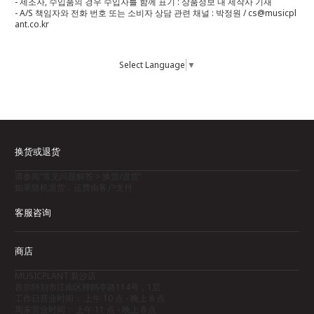
- 제조자, 수입품의 경우 수입자를 함께 표기 : 상품정보 내 제작사 기재
- A/S 책임자와 전화 번호 또는 소비자 상담 관련 채널 : 박정원 / cs@musicpl
ant.co.kr
Select Language
▼
换货或退货
请参阅“常见问题解答 > 换货/退货”
如果随机退货，运费由客户支付
客服咨询
商店
MUSICPLANT 新沙店
首尔特别市江南区狎鸥亭路114号，1层
工作日营业时间： 上午 10 点 - 晚上 8 点
周末营业时间： 上午 11 点 - 晚上 8 点