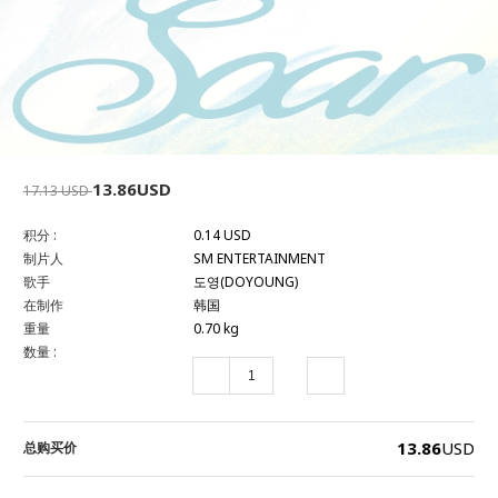
13.86USD
17.13 USD
积分 :
0.14 USD
制片人
SM ENTERTAINMENT
歌手
도영(DOYOUNG)
在制作
韩国
重量
0.70 kg
数量 :
13.86
USD
总购买价