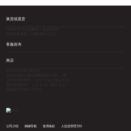
换货或退货
请参阅“常见问题解答 > 换货/退货”
如果随机退货，运费由客户支付
客服咨询
商店
MUSICPLANT 新沙店
首尔特别市江南区狎鸥亭路114号，1层
工作日营业时间： 上午 10 点 - 晚上 8 点
周末营业时间： 上午 11 点 - 晚上 8 点
国家法定节假日不营业
公司介绍
购物导航
使用条款
人信息管理方针