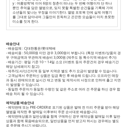
y :
여름방학
’
에
이어
6
명의
청춘이
떠나는
두
번째
여행이자
단
하나
뿐인
추억을
담은
앨범으로
,
잊지
못할
특별한
순간들을
기록해
가며
소년들의
빛나는
우정을
이야기한다
.
앨범
포토북
안에
실제
여행기
를
그대로
담아내며
그들만의
돈독하고
끈끈한
모습들이
마치
흐뭇한
미소를
짓게
한다
.
배송안내
- 배송업체 : CJ대한통운/롯데택배
- 배송비용 : 50,000원 미만 경우 3,000원이 부됩니다. (특정 이벤트/상품의 경
우 구매금액과 무관하게 배송비 3,000원 (제주도 등 특수지역 배송비 추가)
- 배송기간 : 평일 기준 10 ~ 14일 소요 (이벤트 등의 주문건의 경우 배송기간
해당 상세페이지 참고)
- 제주/도서/산간지역 등 일부 지역은 별도 추가 요금이 발생할 수 있습니다.
- 고객님께서 주문하신 상품은 입금 확인 후 배송해 드립니다. 오프라인 매장
과 동시 판매되므로 실시간 재고 변동 및 제작사의 사정으로 인하여 출고 지연
이 발생할 수 있습니다.
- 동일한 주문자가 동일한 수령인 및 같은 주소로 여러 건 주문을 하신 경우 합
배송 처리 될 수 있습니다.
예약상품 배송안내
- 예약판매 또는 PRE-ORDER로 표기된 상품은 발매 전 미리 주문을 받아 해당
앨범을 제작한 후 발매일 이후부터 주문 순서대로 배송됩니다.
- 예약판매상품과 일반상품을 함께 구매하신 경우 예약상품 발매일 이후 일반
상품과 함께 묶음배송되므로, 일반상품을 먼저 받고자 하시는 경우에는 별도
로 주문해 주시기 바랍니다.