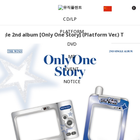
0
CD/LP
PLATFORM
ngle 2nd album [Only One Story] (Platform Ver.) The Wind
DVD
MD
EVENT
NOTICE