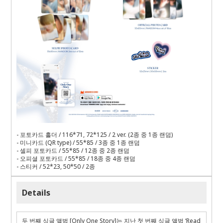
-
포토카드 홀더
/ 116*71, 72*125 / 2 ver. (2
종 중
1
종 랜덤
)
-
미니카드
(QR type) / 55*85 / 3
종 중
1
종 랜덤
-
셀피 포토카드
/ 55*85 / 12
종 중
2
종 랜덤
-
오피셜 포토카드
/ 55*85 / 18
종 중
4
종 랜덤
-
스티커
/ 52*23, 50*50 / 2
종
Details
두
번째
싱글
앨범
[Only One Story]
는
지난
첫
번째
싱글
앨범
‘Read