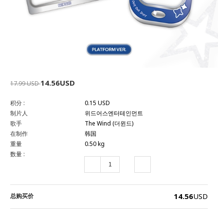
14.56USD
17.99 USD
积分 :
0.15 USD
制片人
위드어스엔터테인먼트
歌手
The Wind (더윈드)
在制作
韩国
重量
0.50 kg
数量 :
14.56
USD
总购买价