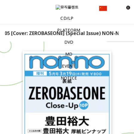
0
CD/LP
PLATFORM
05 [Cover: ZEROBASEONE] (Special Issue) NON-NO 2025.0
DVD
MD
EVENT
NOTICE