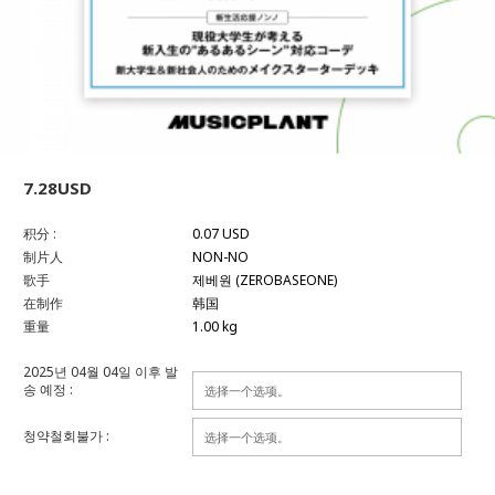
7.28USD
积分 :
0.07 USD
制片人
NON-NO
歌手
제베원 (ZEROBASEONE)
在制作
韩国
重量
1.00 kg
2025년 04월 04일 이후 발
송 예정 :
청약철회불가 :