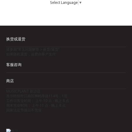
Select Language
▼
换货或退货
请参阅“常见问题解答 > 换货/退货”
如果随机退货，运费由客户支付
客服咨询
商店
MUSICPLANT 新沙店
首尔特别市江南区狎鸥亭路114号，1层
工作日营业时间： 上午 10 点 - 晚上 8 点
周末营业时间： 上午 11 点 - 晚上 8 点
国家法定节假日不营业