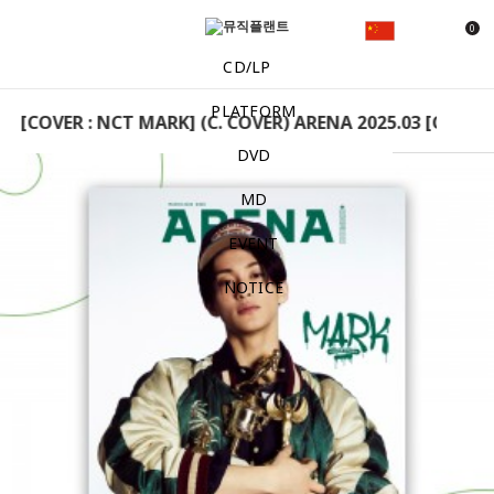
0
CD/LP
PLATFORM
3 [COVER : NCT MARK] (C. COVER) ARENA 2025.03 [COVER :
DVD
MD
EVENT
NOTICE