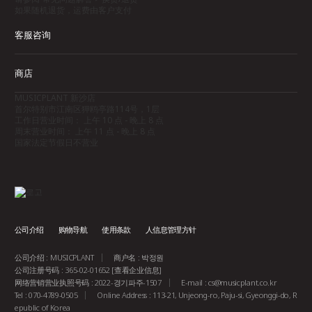
如果随机退货，运费由客户支付
客服咨询
商店
MUSICPLANT 新沙店
首尔特别市江南区狎鸥亭路114号，1层
工作日营业时间： 上午 10 点 - 晚上 8 点
周末营业时间： 上午 11 点 - 晚上 8 点
国家法定节假日不营业
公司介绍
购物导航
使用条款
人信息管理方针
公司介绍 : MUSICPLANT
商户名 : 박정원
公司注册号码 : 365-02-01652
[查看企业信息]
网络营销营业执照号码 : 2022-경기파주-1507
E-mail :
cs@musicplant.co.kr
Tel : 070-4789-0505
Online Address : 113-21, Unjeong-ro, Paju-si, Gyeonggi-do, R
epublic of Korea