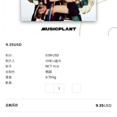
9.35USD
积分 :
0.09 USD
制片人
아레나옴므
歌手
NCT 마크
在制作
韩国
重量
0.70 kg
数量 :
9.35
USD
总购买价